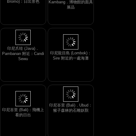
Bromo)：日出景色
Kambang．博物館的面具
展品
印尼爪哇 (Java)．
印尼龍目島 (Lombok)：
Pambanan 附近：Candi
Sire 附近的一處海灘
Sewu
印尼峇里 (Bali)．Ubud：
印尼峇里 (Bali)：飛機上
猴子森林的石雕妖獸
看的日出