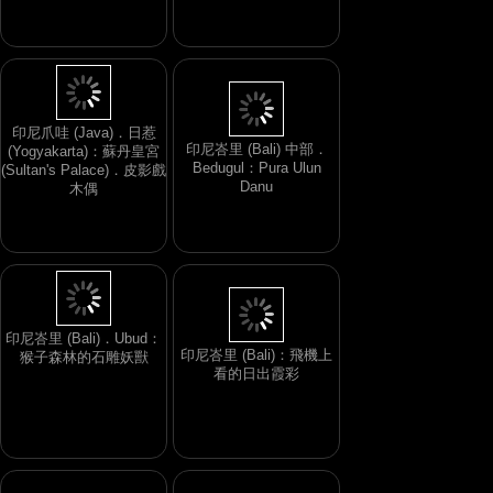
印尼爪哇 (Java)．日惹
印尼峇里 (Bali) 中部．
(Yogyakarta)：蘇丹皇宮
Bedugul：Pura Ulun
(Sultan's Palace)．皮影戲
Danu
木偶
印尼峇里 (Bali)．Ubud：
印尼峇里 (Bali)：飛機上
猴子森林的石雕妖獸
看的日出霞彩