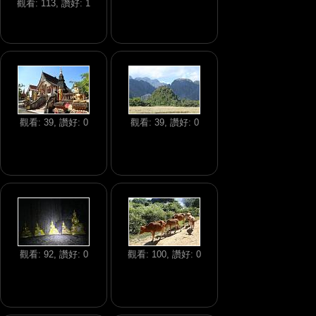
觀看: 113, 讚好: 1
觀看: 39, 讚好: 0
觀看: 39, 讚好: 0
觀看: 92, 讚好: 0
觀看: 100, 讚好: 0