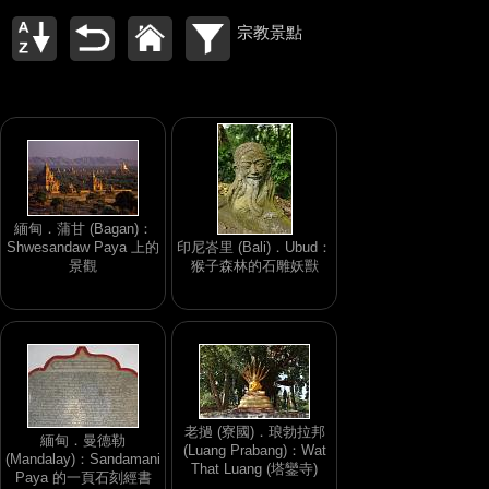
宗教景點
緬甸．蒲甘 (Bagan)：
Shwesandaw Paya 上的
印尼峇里 (Bali)．Ubud：
景觀
猴子森林的石雕妖獸
老撾 (寮國)．琅勃拉邦
緬甸．曼德勒
(Luang Prabang)：Wat
(Mandalay)：Sandamani
That Luang (塔鑾寺)
Paya 的一頁石刻經書