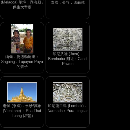
(Melacca) 華埠：湖海殿 /
泰國．曼谷：四面佛
保生大帝廟
印尼爪哇 (Java)．
緬甸．曼德勒周邊：
Borobudur 附近：Candi
Sagaing．Tupayon Paya
Pawon
的孩子
老撾 (寮國)．永珍/萬象
印尼龍目島 (Lombok)．
(Vientiane) ：Pha That
Narmada：Pura Lingsar
Luang (塔鑾)