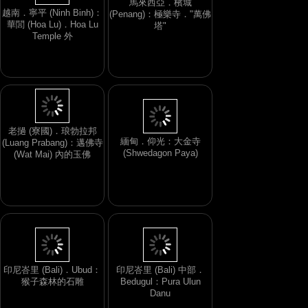
越南．寧平 (Ninh Binh)：
華閭 (Hoa Lu)．Hoa Lu
馬來西亞．檳城
Temple 外
(Penang)：極樂寺．"萬佛
塔"
緬甸．仰光：大金寺
老撾 (寮國)．琅勃拉邦
(Shwedagon Paya)
(Luang Prabang)：邁佛寺
(Wat Mai) 內的玉佛
印尼峇里 (Bali)．Ubud：
印尼峇里 (Bali) 中部．
猴子森林的石雕
Bedugul：Pura Ulun
Danu