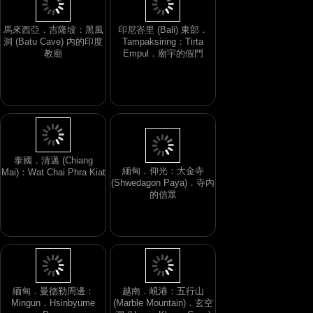
馬來西亞．吉隆坡：黑風
印尼峇里 (Bali) 東部．
洞 (Batu Cave) 內的印度
Tampaksiring：Tirta
教廟
Empul．廟宇的假門
泰國．清邁 (Chiang
緬甸．仰光：大金寺
Mai)：Wat Chai Phra Kiat
(Shwedagon Paya)．寺內
的信眾
緬甸．曼德勒周邊：
越南．峴港：五行山
Mingun．Hsinbyume
(Marble Mountain)．玄空