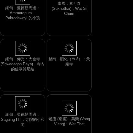
泰國．素可泰
緬甸．曼德勒周邊：
(Sukhothai)：Wat Si
Ammarapura．
Chum
Pahtodawgyi 的小孩
緬甸．仰光：大金寺
越南．順化（Huế）：天
(Shwedagon Paya)．寺內
姥寺
的信眾與尼姑
緬甸．曼德勒周邊：
老撾 (寮國)．萬榮 (Vang
Sagaing Hill．寺院的小和
Vieng)：Wat That
尚