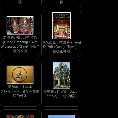
院
像
老撾 (寮國)．琅勃拉邦
(Luang Prabang)：Wat
馬來西亞．檳城 (Penang)
Wisunarat．寺廟內小販售
喬治市 (George Town)：
賣的木偶
福德正神廟
新加坡．牛車水
(Chinatown)：佛牙寺龍華
柬埔寨．巴容廟 (Bayon
院的佛像
Temple)：中央的塔山