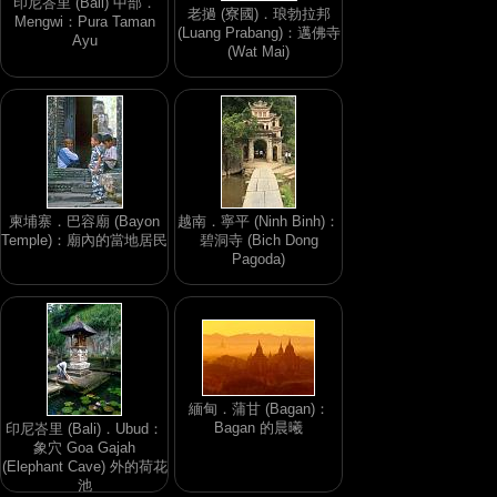
印尼峇里 (Bali) 中部．
老撾 (寮國)．琅勃拉邦
Mengwi：Pura Taman
(Luang Prabang)：邁佛寺
Ayu
(Wat Mai)
柬埔寨．巴容廟 (Bayon
越南．寧平 (Ninh Binh)：
Temple)：廟內的當地居民
碧洞寺 (Bich Dong
Pagoda)
緬甸．蒲甘 (Bagan)：
Bagan 的晨曦
印尼峇里 (Bali)．Ubud：
象穴 Goa Gajah
(Elephant Cave) 外的荷花
池