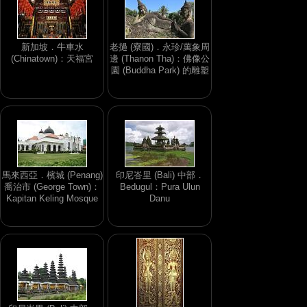
新加坡．牛車水
老撾 (寮國)．永珍/萬象周
(Chinatown)：天福宮
邊 (Thanon Tha)：佛像公
園 (Buddha Park) 的雕塑
馬來西亞．檳城 (Penang)
印尼峇里 (Bali) 中部．
喬治市 (George Town)：
Bedugul：Pura Ulun
Kapitan Keling Mosque
Danu