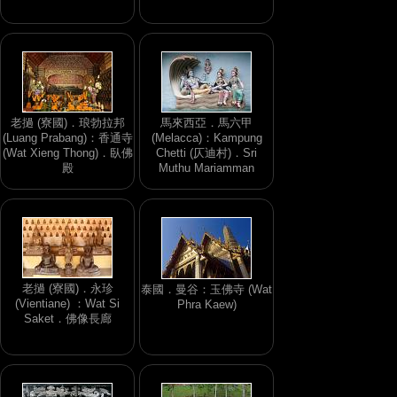
老撾 (寮國)．琅勃拉邦
馬來西亞．馬六甲
(Luang Prabang)：香通寺
(Melacca)：Kampung
(Wat Xieng Thong)．臥佛
Chetti (仄迪村)．Sri
殿
Muthu Mariamman
老撾 (寮國)．永珍
泰國．曼谷：玉佛寺 (Wat
(Vientiane) ：Wat Si
Phra Kaew)
Saket．佛像長廊