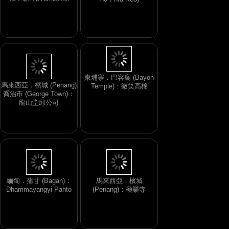
猴子森林的石雕妖獸
老撾 (寮國)．永珍/萬象
(Vientiane) ：玉佛寺 (Wat
Ho Phra Keo)
馬來西亞．檳城 (Penang)
喬治市 (George Town)：
柬埔寨．巴容廟 (Bayon
龍山堂邱公司
Temple)：微笑高棉
馬來西亞．檳城
緬甸．蒲甘 (Bagan)：
(Penang)：極樂寺
Dhammayangyi Pahto