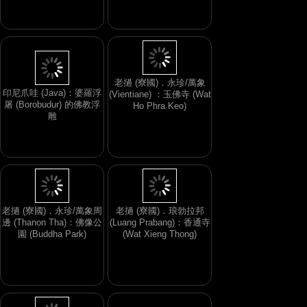
老撾 (寮國)．永珍/萬象
印尼爪哇 (Java)：婆羅浮
(Vientiane) ：玉佛寺 (Wat
屠 (Borobudur) 的佛教浮
Ho Phra Keo)
雕
老撾 (寮國)．永珍/萬象周
老撾 (寮國)．琅勃拉邦
邊 (Thanon Tha)：佛像公
(Luang Prabang)：香通寺
園 (Buddha Park)
(Wat Xieng Thong)