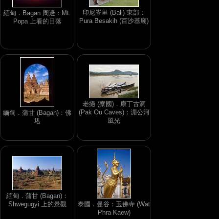
印尼峇里 (Bali) 東部：
緬甸．Bagan 周邊：Mt.
Pura Besakih (百沙基廟)
Popa 上看的日落
老撾 (寮國)．康丁古洞
(Pak Ou Caves)：湄公河
緬甸．蒲甘 (Bagan)：佛
風光
塔
緬甸．蒲甘 (Bagan)：
Shwegugyi 上的景觀
泰國．曼谷：玉佛寺 (Wat
Phra Kaew)