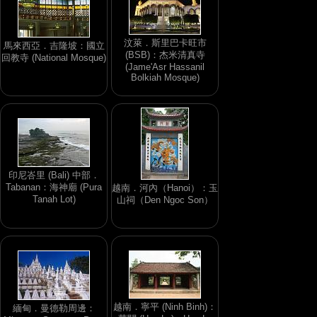
汶萊．斯里巴卡旺市
馬來西亞．吉隆坡：國立
(BSB)：杰米清真寺
回教寺 (National Mosque)
(Jame'Asr Hassanil
Bolkiah Mosque)
印尼峇里 (Bali) 中部．
Tabanan：海神廟 (Pura
越南．河內（Hanoi）：玉
Tanah Lot)
山祠（Den Ngoc Son）
越南．寧平 (Ninh Binh)：
緬甸．曼德勒周邊：