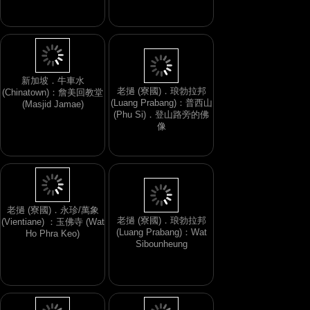
老撾 (寮國)．琅勃拉邦
(Luang Prabang)：普西山
新加坡．牛車水
(Phu Si)．登山路旁的佛
(Chinatown)：詹美回教堂
像
(Masjid Jamae)
老撾 (寮國)．永珍/萬象
老撾 (寮國)．琅勃拉邦
(Vientiane) ：玉佛寺 (Wat
(Luang Prabang)：Wat
Ho Phra Keo)
Sibounheung