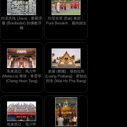
印尼爪哇 (Java)：婆羅浮
印尼峇里 (Bali) 東部：
屠 (Borobudur) 的佛教浮
Pura Besakih．廟內婦女
雕
馬來西亞．馬六甲
老撾 (寮國)．琅勃拉邦
(Melacca) 華埠：青雲亭
(Luang Prabang)：霍勃拉
(Cheng Hoon Teng)
邦寺 (Wat Ho Pha Bang)
馬來西亞．馬六甲