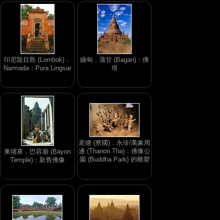
印尼龍目島 (Lombok)．
緬甸．蒲甘 (Bagan)：佛
Narmada：Pura Lingsar
塔
老撾 (寮國)．永珍/萬象周
邊 (Thanon Tha)：佛像公
柬埔寨．巴容廟 (Bayon
園 (Buddha Park) 的雕塑
Temple)：新舊佛像