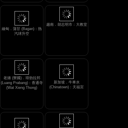
越南．胡志明市：大教堂
緬甸．蒲甘 (Bagan)：熱
汽球升空
老撾 (寮國)．琅勃拉邦
新加坡．牛車水
(Luang Prabang)：香通寺
(Chinatown)：天福宮
(Wat Xieng Thong)