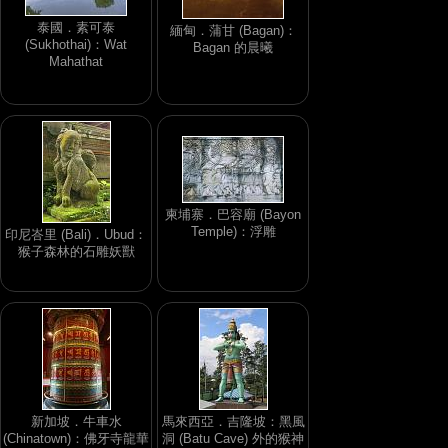
泰國．素可泰
緬甸．蒲甘 (Bagan)：
(Sukhothai)：Wat
Bagan 的晨曦
Mahathat
柬埔寨．巴容廟 (Bayon
Temple)：浮雕
印尼峇里 (Bali)．Ubud：
猴子森林的石雕妖獸
新加坡．牛車水
馬來西亞．吉隆坡：黑風
(Chinatown)：佛牙寺龍華
洞 (Batu Cave) 外的猴神