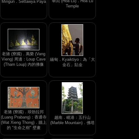
華閭 (Hoa Lu)．Hoa Lu
Mingun．Settawya Paya
Temple
老撾 (寮國)．萬榮 (Vang
Vieng) 周邊：Loup Cave
緬甸．Kyaiktiyo：為「大
(Tham Loup) 內的佛像
金石」貼金
老撾 (寮國)．琅勃拉邦
(Luang Prabang)：香通寺
越南．峴港：五行山
(Wat Xieng Thong)．牆上
(Marble Mountain)．佛塔
的 "生命之樹" 壁畫