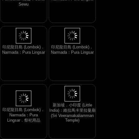
Pambanan 附近：Candi
Narmada：Pura Lingsar
Sewu
印尼龍目島 (Lombok)．
印尼龍目島 (Lombok)．
Narmada：Pura Lingsar
Narmada：Pura Lingsar
印尼龍目島 (Lombok)．
Narmada：Pura
新加坡．小印度 (Little
Lingsar．祭祀用品
India)：維拉馬卡里拉曼廟
(Sri Veeramakaliamman
Temple)