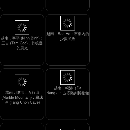
寺 (Tam Tha Pagoda) 的
觀音像
越南．Bac Ha：市集內的
越南．寧平 (Ninh Binh)：
少數民族
三古 (Tam Coc)．竹筏遊
的風光
越南．峴港（Da
越南．峴港：五行山
Nang）：占婆雕刻博物館
(Marble Mountain)．藏珠
洞 (Tang Chon Cave)