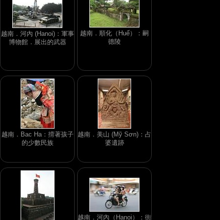
越南．順化（Huế）：嗣
越南．河內 (Hanoi)：軍事
德陵
博物館．展出的武器
越南．Bac Ha：揹著孩子
越南．美山 (Mỹ Sơn)：占
的少數民族
婆遺跡
越南．河內（Hanoi）：街