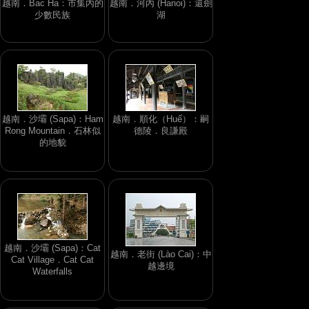
越南．Bac Ha：市集內的
越南．河內 (Hanoi)：還劍
少數民族
湖
越南．沙壩 (Sapa)：Ham
越南．順化（Huế）：嗣
Rong Mountain．石林似
德陵．良謙殿
的地貌
越南．沙壩 (Sapa)：Cat
越南．老街 (Lào Cai)：中
Cat Village．Cat Cat
越邊境
Waterfalls