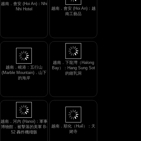
越南．會安 (Hoi An)：Nhi
越南．會安 (Hoi An)：越
Nhi Hotel
南工藝品
越南．下龍灣（Halong
越南．峴港：五行山
Bay）：Hang Sung Sot
(Marble Mountain)．山下
的鐘乳洞
的海岸
越南．河內 (Hanoi)：軍事
越南．順化（Huế）：天
博物館．被擊落的美軍 B-
姥寺
52 轟炸機殘骸