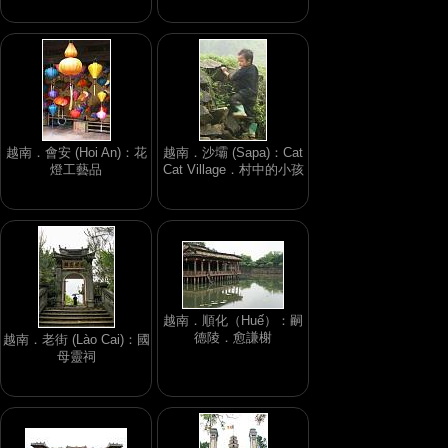
越南．會安 (Hoi An)：花
越南．沙壩 (Sapa)：Cat
燈工藝品
Cat Village．村中的小孩
越南．順化（Huế）：嗣
德陵．愈謙榭
越南．老街 (Lào Cai)：國
母靈祠