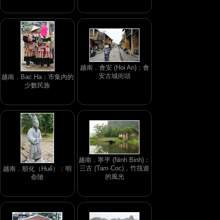
越南．會安 (Hoi An)：會
安古城街頭
越南．Bac Ha：市集內的
少數民族
越南．寧平 (Ninh Binh)：
三古 (Tam Coc)．竹筏遊
越南．順化（Huế）：明
的風光
命陵