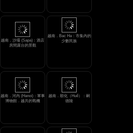
越南．Bac Ha：市集內的
越南．沙壩 (Sapa)：酒店
少數民族
房間露台的景觀
越南．河內 (Hanoi)：軍事
越南．順化（Huế）：嗣
博物館．越共的戰機
德陵