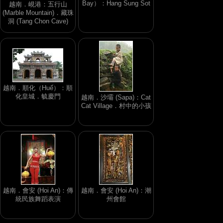
Bay）：Hang Sung Sot
越南．峴港：五行山
(Marble Mountain)．藏珠
洞 (Tang Chon Cave)
越南．順化（Huế）：順
化皇城．毓慶門
越南．沙壩 (Sapa)：Cat
Cat Village．村中的小孩
越南．會安 (Hoi An)：傳
越南．會安 (Hoi An)：潮
統民族舞蹈表演
州會館