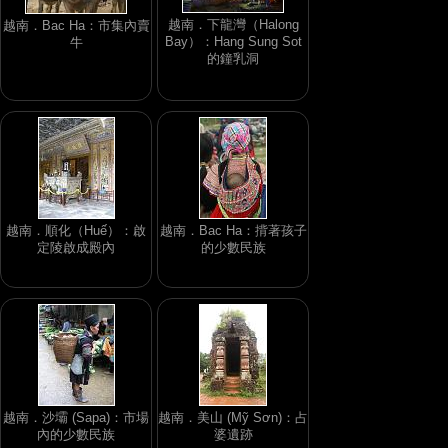
越南．下龍灣（Halong
越南．Bac Ha：市集內賣
Bay）：Hang Sung Sot
牛
的鐘乳洞
越南．順化（Huế）：啟
越南．Bac Ha：揹著孩子
定陵啟成殿內
的少數民族
越南．沙壩 (Sapa)：市場
越南．美山 (Mỹ Sơn)：占
內的少數民族
婆遺跡