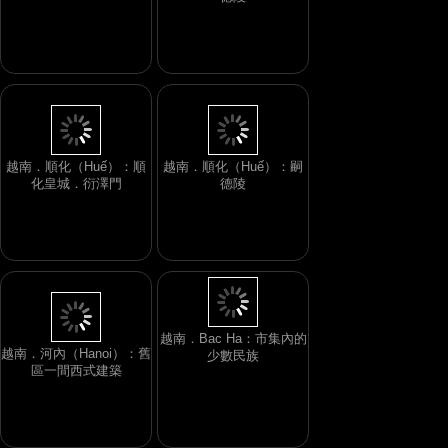
德陵
越南．沙壩 (Sapa)：Cat
Cat Village．村中的美女
越南．順化（Huế）：順
越南．順化（Huế）：嗣
化皇城．衍澤門
德陵
越南．河內（Hanoi）：舊
區一間西式建築
越南．Bac Ha：市集內的
少數民族