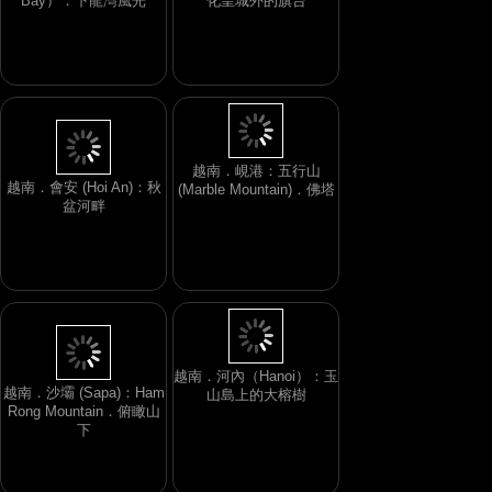
Bay）：下龍灣風光
化皇城外的旗台
越南．峴港：五行山
越南．會安 (Hoi An)：秋
(Marble Mountain)．佛塔
盆河畔
越南．河內（Hanoi）：玉
越南．沙壩 (Sapa)：Ham
山島上的大榕樹
Rong Mountain．俯瞰山
下