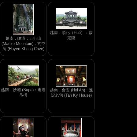
越南．順化（Huế）：啟
定陵
越南．峴港：五行山
(Marble Mountain)．玄空
洞 (Huyen Khong Cave)
越南．沙壩 (Sapa)：走過
越南．會安 (Hoi An)：進
吊橋
記老宅 (Tan Ky House)