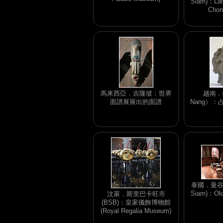
Siam)：La
Chon
馬來西亞．吉隆坡：世界
越南．
面譜展展出的面譜
Nang）
泰國．曼谷周邊
Siam)：Old
汶萊．斯里巴卡旺市
(BSB)：皇家儀飾博物館
(Royal Regalia Museum)