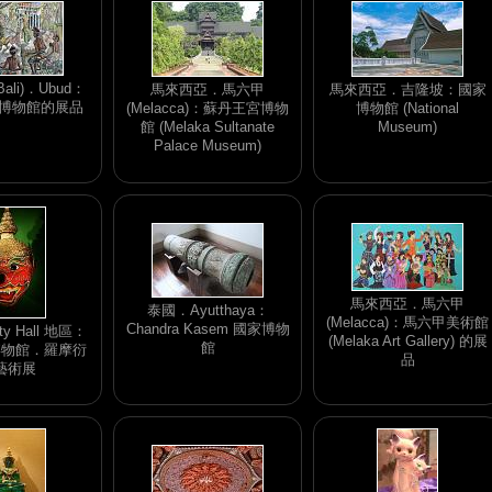
ali)．Ubud：
馬來西亞．馬六甲
馬來西亞．吉隆坡：國家
藝術博物館的展品
(Melacca)：蘇丹王宮博物
博物館 (National
館 (Melaka Sultanate
Museum)
Palace Museum)
馬來西亞．馬六甲
泰國．Ayutthaya：
(Melacca)：馬六甲美術館
Chandra Kasem 國家博物
y Hall 地區：
(Melaka Art Gallery) 的展
館
博物館．羅摩衍
品
藝術展