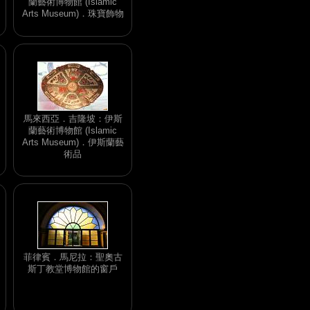
蘭藝術博物館 (Islamic
Arts Museum)．珠寶飾物
馬來西亞．吉隆坡：伊斯
蘭藝術博物館 (Islamic
Arts Museum)．伊斯蘭藝
術品
菲律賓．馬尼拉：聖奧古
斯丁教堂博物館的窗戶