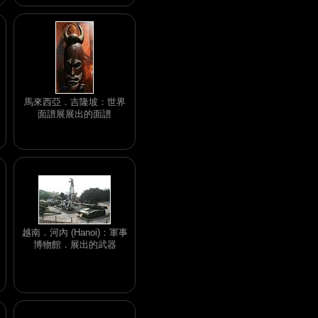
馬來西亞．吉隆坡：世界
面譜展展出的面譜
越南．河內 (Hanoi)：軍事
博物館．展出的武器