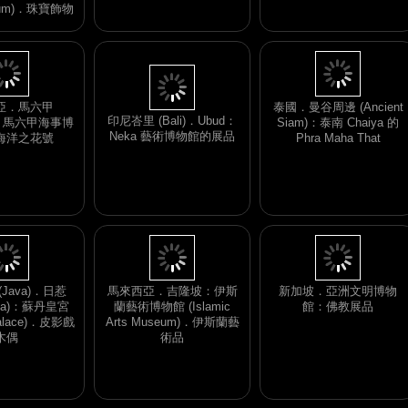
seum)．珠寶飾物
印尼峇里 (Bali)．Ubud：
Neka 藝術博物館的展品
亞．馬六甲
泰國．曼谷周邊 (Ancient
a)：馬六甲海事博
Siam)：泰南 Chaiya 的
海洋之花號
Phra Maha That
Java)．日惹
馬來西亞．吉隆坡：伊斯
新加坡．亞洲文明博物
arta)：蘇丹皇宮
蘭藝術博物館 (Islamic
館：佛教展品
 Palace)．皮影戲
Arts Museum)．伊斯蘭藝
木偶
術品