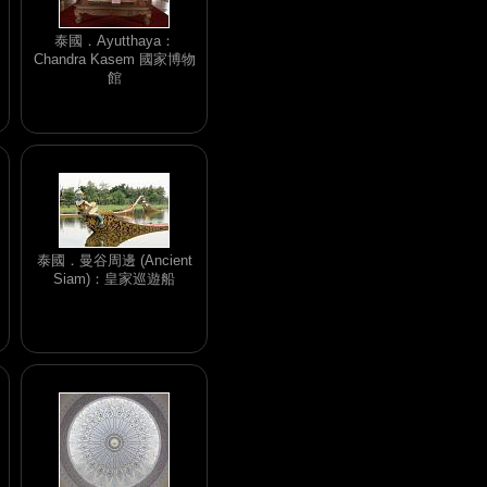
泰國．Ayutthaya：
Chandra Kasem 國家博物
館
泰國．曼谷周邊 (Ancient
Siam)：皇家巡遊船