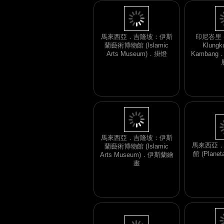
馬來西亞．吉隆坡：伊斯
印尼峇里 (
蘭藝術博物館 (Islamic
Klungk
Arts Museum)．掛燈
Kamban
馬來西亞．吉隆坡：伊斯
馬來西亞
蘭藝術博物館 (Islamic
館 (Planet
Arts Museum)．伊斯蘭繪
畫