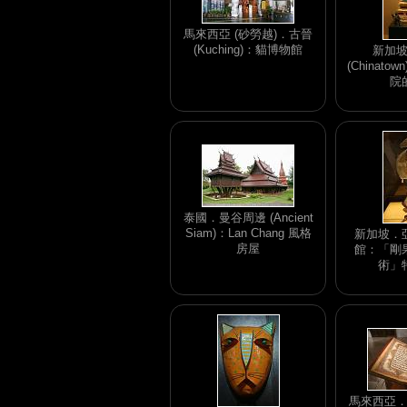
馬來西亞 (砂勞越)．古晉
(Kuching)：貓博物館
新加
(Chinat
院
泰國．曼谷周邊 (Ancient
Siam)：Lan Chang 風格
新加坡．
房屋
館：「剛
術」
馬來西亞