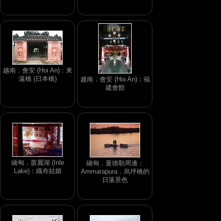
越南．會安 (Hoi An)：來
遠橋 (日本橋)
越南．會安 (Hoi An)：福
建會館
緬甸．茵麗湖 (Inle
緬甸．曼德勒周邊：
Lake)：織布姑娘
Ammarapura．烏坪橋的
日落景色