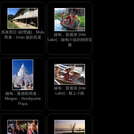
馬來西亞 (砂勞越)．Mulu
緬甸．茵麗湖 (Inle
周邊：Iman 族的長屋
Lake)：緬甸小孩的熱情笑
臉
緬甸．茵麗湖 (Inle
Lake)：艇上小販
緬甸．曼德勒周邊：
Mingun．Hsinbyume
Paya