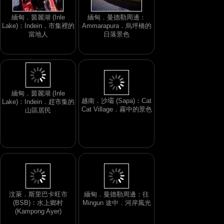
緬甸．茵麗湖 (Inle
緬甸．曼德勒周邊：
Lake)：Indein．市集裡的
Ammarapura．烏坪橋的
當地人
日落景色
越南．沙壩 (Sapa)：Cat
Cat Village．霧中的景色
緬甸．茵麗湖 (Inle
Lake)：Indein．趕市集的
山區居民
汶萊．斯里巴卡旺市
緬甸．曼德勒周邊：往
(BSB)：水上鄉村
Mingun 途中．河岸風光
(Kampong Ayer)