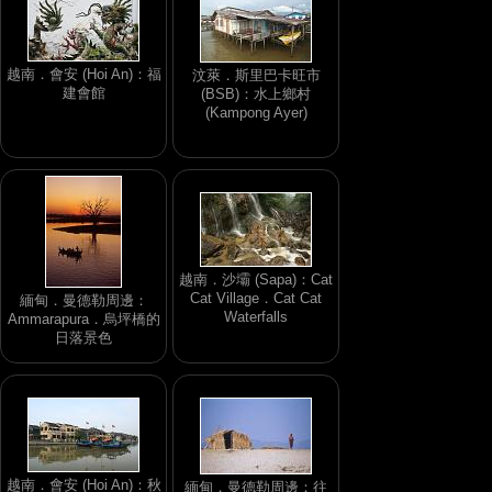
越南．會安 (Hoi An)：福
汶萊．斯里巴卡旺市
建會館
(BSB)：水上鄉村
(Kampong Ayer)
越南．沙壩 (Sapa)：Cat
Cat Village．Cat Cat
緬甸．曼德勒周邊：
Waterfalls
Ammarapura．烏坪橋的
日落景色
越南．會安 (Hoi An)：秋
緬甸．曼德勒周邊：往