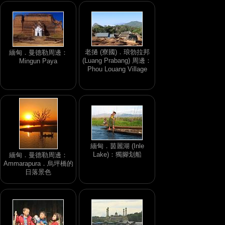
老撾 (寮國)．琅勃拉邦
緬甸．曼德勒周邊：
(Luang Prabang) 周邊：
Mingun Paya
Phou Louang Village
緬甸．茵麗湖 (Inle
Lake)：獨腳划船
緬甸．曼德勒周邊：
Ammarapura．烏坪橋的
日落景色