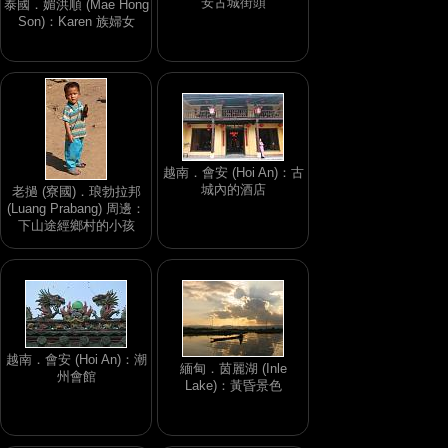
安古城街頭
泰國．媚洪順 (Mae Hong
Son)：Karen 族婦女
越南．會安 (Hoi An)：古
城內的酒店
老撾 (寮國)．琅勃拉邦
(Luang Prabang) 周邊：
下山途經鄉村的小孩
越南．會安 (Hoi An)：潮
緬甸．茵麗湖 (Inle
州會館
Lake)：黃昏景色