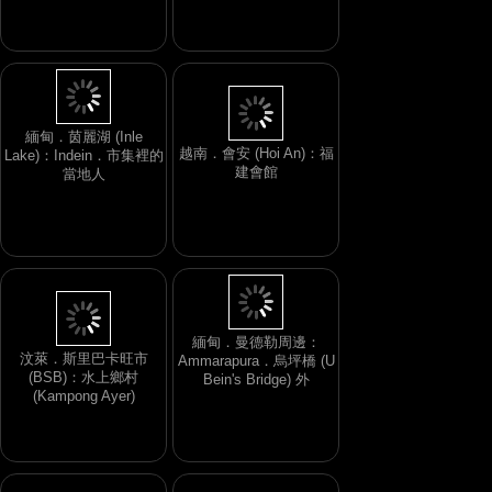
緬甸．茵麗湖 (Inle
越南．會安 (Hoi An)：福
Lake)：Indein．市集裡的
建會館
當地人
緬甸．曼德勒周邊：
汶萊．斯里巴卡旺市
Ammarapura．烏坪橋 (U
(BSB)：水上鄉村
Bein's Bridge) 外
(Kampong Ayer)