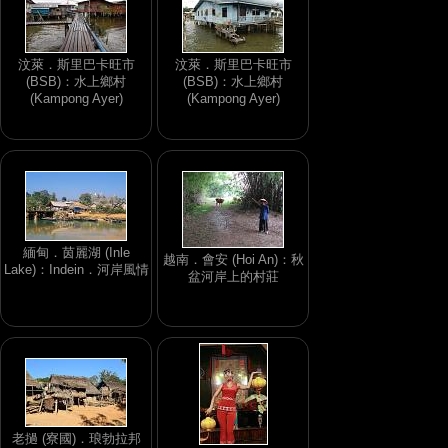
汶萊．斯里巴卡旺市
汶萊．斯里巴卡旺市
(BSB)：水上鄉村
(BSB)：水上鄉村
(Kampong Ayer)
(Kampong Ayer)
緬甸．茵麗湖 (Inle
越南．會安 (Hoi An)：秋
Lake)：Indein．河岸風情
盆河岸上的村莊
老撾 (寮國)．琅勃拉邦