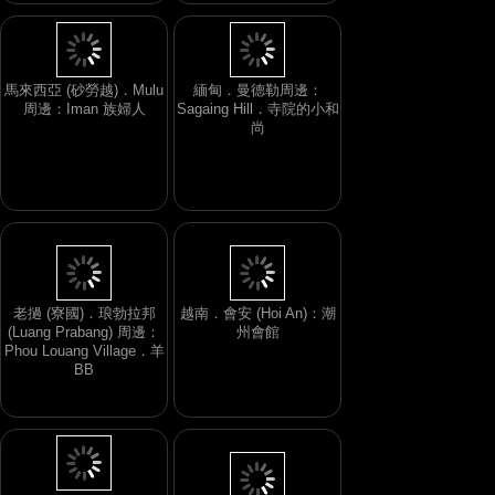
馬來西亞 (砂勞越)．Mulu
緬甸．曼德勒周邊：
周邊：Iman 族婦人
Sagaing Hill．寺院的小和
尚
老撾 (寮國)．琅勃拉邦
越南．會安 (Hoi An)：潮
(Luang Prabang) 周邊：
州會館
Phou Louang Village．羊
BB