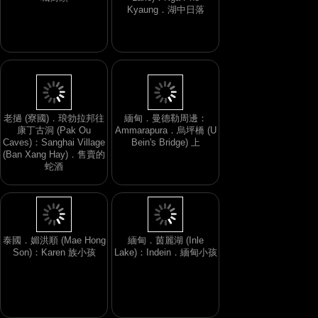
城街頭
Lake)：Nga Phe
Kyaung．湖中日落
老撾 (寮國)．琅勃拉邦往
緬甸．曼德勒周邊：
康丁古洞 (Pak Ou
Ammarapura．烏坪橋 (U
Caves)：Sanghai Village
Bein's Bridge) 上
(Ban Xang Hay)．售賣的
蛇酒
泰國．媚洪順 (Mae Hong
緬甸．茵麗湖 (Inle
Son)：Karen 族小孩
Lake)：Indein．緬甸小孩