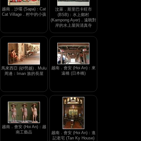
越南．沙壩 (Sapa)：Cat
汶萊．斯里巴卡旺市
Cat Village．村中的小孩
(BSB)：水上鄉村
(Kampong Ayer)．遠眺對
岸的水上屋與清真寺
越南．會安 (Hoi An)：來
馬來西亞 (砂勞越)．Mulu
遠橋 (日本橋)
周邊：Iman 族的長屋
越南．會安 (Hoi An)：越
南工藝品
越南．會安 (Hoi An)：進
記老宅 (Tan Ky House)