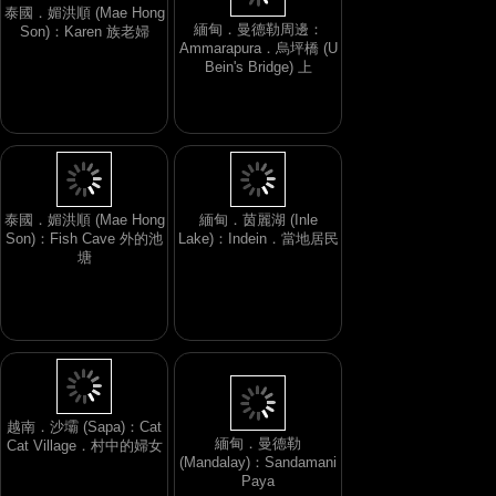
泰國．媚洪順 (Mae Hong
緬甸．曼德勒周邊：
Son)：Karen 族老婦
Ammarapura．烏坪橋 (U
Bein's Bridge) 上
泰國．媚洪順 (Mae Hong
緬甸．茵麗湖 (Inle
Son)：Fish Cave 外的池
Lake)：Indein．當地居民
塘
越南．沙壩 (Sapa)：Cat
緬甸．曼德勒
Cat Village．村中的婦女
(Mandalay)：Sandamani
Paya