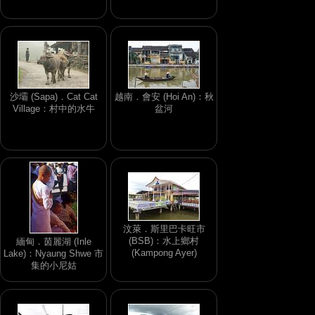
沙壩 (Sapa)．Cat Cat
越南．會安 (Hoi An)：秋
Village：村中的水牛
盆河
汶萊．斯里巴卡旺市
(BSB)：水上鄉村
緬甸．茵麗湖 (Inle
(Kampong Ayer)
Lake)：Nyaung Shwe 市
集的小尼姑