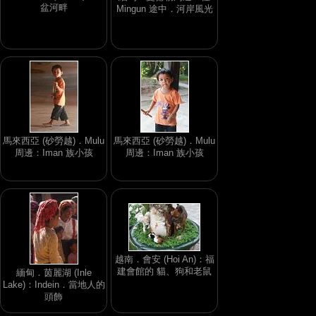
盆河畔
Mingun 途中．河岸風光
馬來西亞 (砂勞越)．Mulu
馬來西亞 (砂勞越)．Mulu
周邊：Iman 族小孩
周邊：Iman 族小孩
越南．會安 (Hoi An)：福
建會館的 貓、狗和老鼠
緬甸．茵麗湖 (Inle
Lake)：Indein．當地人的
頭飾