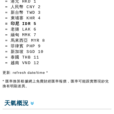
= 港元 HKD
1
= 人民幣 CNY
2
= 新台幣 TWD
3
= 柬埔寨 KHR
4
= 印尼 IDR
5
= 老撾 LAK
6
= 緬甸 MMK
7
= 馬來西亞 MYR
8
= 菲律賓 PHP
9
= 新加坡 SGD
10
= 泰國 THB
11
= 越南 VND
12
更新:
refresh date/time
*
* 匯率換算根據網上免費財經匯率報價，匯率可能跟實際現鈔兌
換有明顯差異。
天氣概況