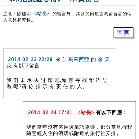
注意：除標明
<站長>
的留言外，其餘的回應皆為留言者的個
人意見和資料。
留言
2014-02-23 22:29
來自
馬來西亞
的
余 天
英
有以下留言：
我 们 未 承 去 过 印 尼,如 何 寻 找 华 语 导
游 呢?请 你 指 示 有 责 任 的 人。
2014-02-24 17:31
<站長>
有以下回應：
我們當年沒有僱用過華語導遊，部分當地行程
隨意經入住的酒店或附近的旅行社安排。