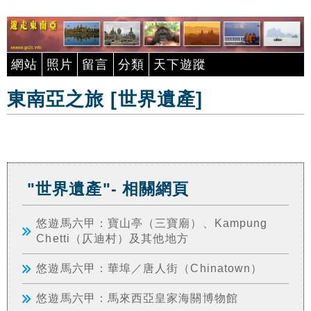
網站
照片
留言
分類
天下遊蹤
東南亞之旅 [世界遺產]
"世界遺產"- 相關網頁
悠遊馬六甲：寶山亭（三寶廟）、Kampung
Chetti（仄迪村）及其他地方
悠遊馬六甲：華埠／唐人街（Chinatown）
悠遊馬六甲：馬來西亞皇家海關博物館