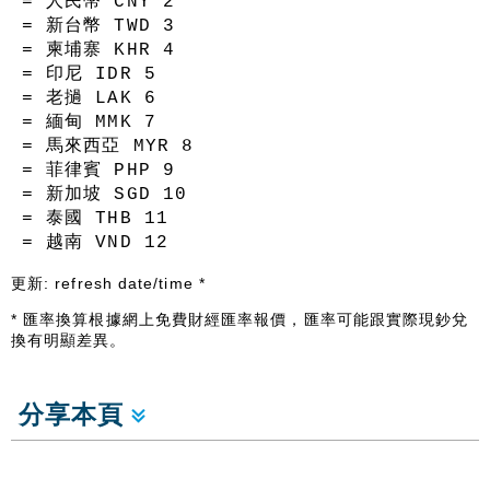
= 人民幣 CNY
2
= 新台幣 TWD
3
= 柬埔寨 KHR
4
= 印尼 IDR
5
= 老撾 LAK
6
= 緬甸 MMK
7
= 馬來西亞 MYR
8
= 菲律賓 PHP
9
= 新加坡 SGD
10
= 泰國 THB
11
= 越南 VND
12
更新:
refresh date/time
*
* 匯率換算根據網上免費財經匯率報價，匯率可能跟實際現鈔兌
換有明顯差異。
分享本頁