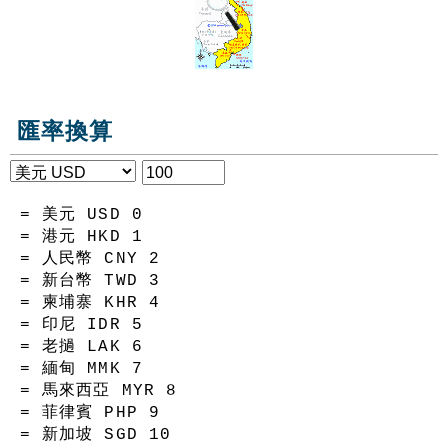
匯率換算
= 美元 USD
0
= 港元 HKD
1
= 人民幣 CNY
2
= 新台幣 TWD
3
= 柬埔寨 KHR
4
= 印尼 IDR
5
= 老撾 LAK
6
= 緬甸 MMK
7
= 馬來西亞 MYR
8
= 菲律賓 PHP
9
= 新加坡 SGD
10