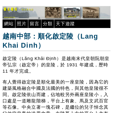
網站
照片
留言
分類
天下遊蹤
越南中部：順化啟定陵（Lang
Khai Dinh）
啟定陵（Lăng Khải Định）是越南末代皇朝阮朝皇
帝弘宗（啟定帝）的皇陵，於 1931 年建成，歷時
11 年才完成。
有人覺得啟定陵是順化最美的一座皇陵，因為它的
建築風格融合中國及法國的特色，與其他皇陵很不
同。啟定陵依山而建，佔地較另外兩座皇陵小，入
口處是一道雕龍階梯，平台上有象、馬及文武百官
等石像。中央立著一塊石碑，是繼位的兒子悼念其