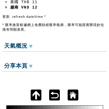
= 泰國 THB
11
= 越南 VND
12
更新:
refresh date/time
*
* 匯率換算根據網上免費財經匯率報價，匯率可能跟實際現鈔兌
換有明顯差異。
天氣概況
分享本頁