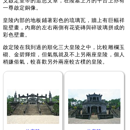
父啟定皇帝的追思文章，在陵墓上方的平台上亦有
一尊啟定銅像。
皇陵內部的地板鋪著彩色的琉璃瓦，牆上有巨幅祥
龍壁畫，內廊的左右兩側有花瓷磚與碎玻璃拼成的
彩色壁畫。
啟定陵在我到過的順化三大皇陵之中，比較雕欄玉
砌、金碧輝煌，但氣氛就及不上另兩座皇陵，個人
稍嫌俗氣，較喜歡另外兩座較古樸的皇陵。