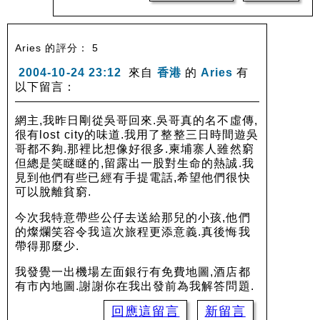
Aries 的評分： 5
2004-10-24 23:12
來自
香港
的
Aries
有
以下留言：
網主,我昨日剛從吳哥回來.吳哥真的名不虛傳,
很有lost city的味道.我用了整整三日時間遊吳
哥都不夠.那裡比想像好很多.柬埔寨人雖然窮
但總是笑瞇瞇的,留露出一股對生命的熱誠.我
見到他們有些已經有手提電話,希望他們很快
可以脫離貧窮.
今次我特意帶些公仔去送給那兒的小孩,他們
的燦爛笑容令我這次旅程更添意義.真後悔我
帶得那麼少.
我發覺一出機場左面銀行有免費地圖,酒店都
有市內地圖.謝謝你在我出發前為我解答問題.
回應這留言
新留言