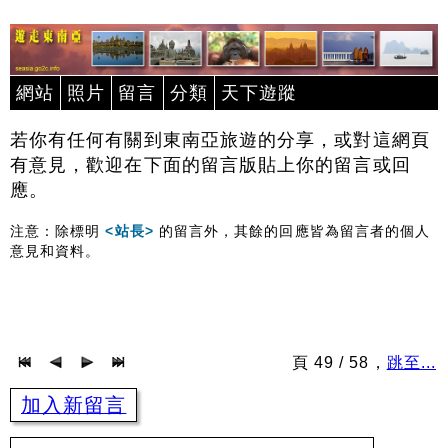
網站
照片
留言
分類
天下遊蹤
若你有任何有關到東南亞旅遊的分享，或對這網頁
有意見，歡迎在下面的留言版貼上你的留言或回
應。
注意：除標明
<站長>
的留言外，其餘的回應皆為留言者的個人
意見和資料。
頁 49 / 58，
跳至...
加入新留言