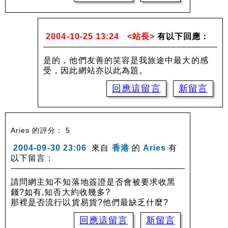
2004-10-25 13:24
<站長>
有以下回應：
是的，他們友善的笑容是我旅途中最大的感
受，因此網站亦以此為題。
回應這留言
新留言
Aries 的評分： 5
2004-09-30 23:06
來自
香港
的
Aries
有
以下留言：
請問網主知不知落地簽證是否會被要求收黑
錢?如有,知否大約收幾多?
那裡是否流行以貨易貨?他們最缺乏什麼?
回應這留言
新留言