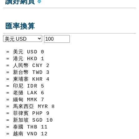
讚好網頁
匯率換算
= 美元 USD
0
= 港元 HKD
1
= 人民幣 CNY
2
= 新台幣 TWD
3
= 柬埔寨 KHR
4
= 印尼 IDR
5
= 老撾 LAK
6
= 緬甸 MMK
7
= 馬來西亞 MYR
8
= 菲律賓 PHP
9
= 新加坡 SGD
10
= 泰國 THB
11
= 越南 VND
12