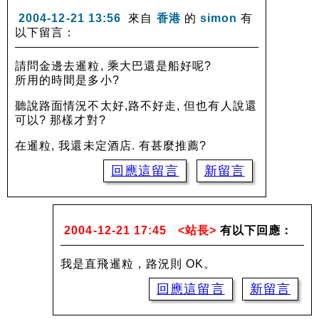
2004-12-21 13:56
來自
香港
的
simon
有
以下留言：
請問金邊去暹粒, 乘大巴還是船好呢?
所用的時間是多小?
聽說路面情況不太好,路不好走, 但也有人說還
可以? 那樣才對?
在暹粒, 我還未定酒店. 有甚麼推薦?
回應這留言
新留言
2004-12-21 17:45
<站長>
有以下回應：
我是直飛暹粒，路況則 OK。
回應這留言
新留言