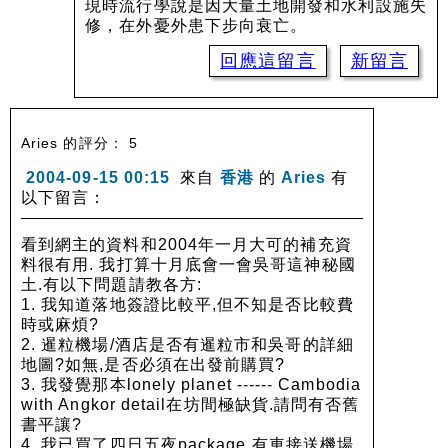
現時流行學說是因大量土地開發和水利設施失
修，在外憂外患下步向衰亡。
回應這留言
新留言
Aries 的評分： 5
2004-09-15 00:15
來自
香港
的
Aries
有
以下留言：
看到網主的資料和2004年一月大可的補充資
料很有用. 我打算十月底會一會吳哥這神秘國
土.有以下問題請教各方:
1. 我知道落地簽證比較平,但不知是否比較費
時或麻煩?
2. 暹粒機場/酒店是否有暹粒市和吳哥的詳細
地圖?如無,是否必須在出發前購買?
3. 我發覺那本lonely planet ------ Cambodia
with Angkor detail在坊間極缺貨.請問有否舊
書平讓?
4. 我已買了四日五夜package,有車接送機場