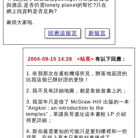
與酒店.是否仍需lonely planet的幫忙?只在
網上找資料是否足夠?
麻煩大家啦.
回應這留言
新留言
2004-09-15 14:28
<站長>
有以下回應：
1. 依我那次在暹粒機場所見，辦落地簽證的
比我這個已辦好證的更快！
2. 我不見有詳細地圖，都是靠旅遊書上的；
3. 我當年只是借了 McGraw-Hill 出版的一本
"Angkor : an introduction to the
temples"，單講吳哥遺址這本書較 LP 介紹
得更詳細；
4. 那你最需要知的可能只是要到哪裡和一些
背景，安排上基本只要租好車便成了。