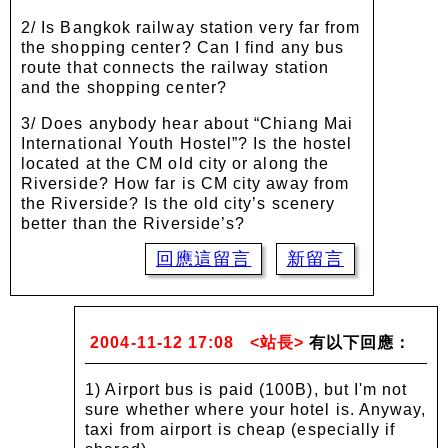
2/ Is Bangkok railway station very far from
the shopping center? Can I find any bus
route that connects the railway station
and the shopping center?
3/ Does anybody hear about “Chiang Mai
International Youth Hostel”? Is the hostel
located at the CM old city or along the
Riverside? How far is CM city away from
the Riverside? Is the old city’s scenery
better than the Riverside’s?
回應這留言
新留言
2004-11-12 17:08
<站長>
有以下回應：
1) Airport bus is paid (100B), but I'm not
sure whether where your hotel is. Anyway,
taxi from airport is cheap (especially if