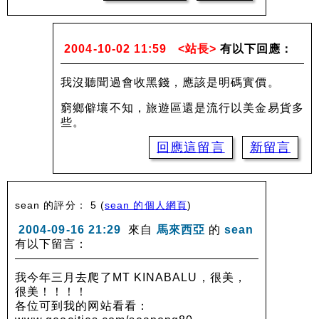
2004-10-02 11:59
<站長>
有以下回應：
我沒聽聞過會收黑錢，應該是明碼實價。
窮鄉僻壤不知，旅遊區還是流行以美金易貨多
些。
回應這留言
新留言
sean 的評分： 5
(
sean 的個人網頁
)
2004-09-16 21:29
來自
馬來西亞
的
sean
有以下留言：
我今年三月去爬了MT KINABALU，很美，
很美！！！！
各位可到我的网站看看：