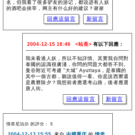
名，但我看了很多驴友的游记，都说进有人妖
的酒吧会挨宰，网主有什么好的建议？谢谢
回應這留言
新留言
2004-12-15 16:46
<站長>
有以下回應：
我未看過人妖，所以不知詳情。其實我自問對
泰國的認識很膚淺，你問的問題大都答不到。
曼谷附近可考慮 "大城" Ayuttaya，是泰國的
其中一個古都，聽說值得一看。你是說西曆還
是農曆除夕？我想前者應選考山路，後者應選
唐人街。
回應這留言
新留言
情牵尼泊尔 的評分： 5
2004-12-13 15:55
來自
中國重庆
的
情牵