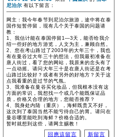
尼泊尔
有以下留言：
网主：我今年春节到尼泊尔旅游，途中将在泰
国作短暂停留，现有几个关于泰国的问题请
教：
1、我估计能在泰国停留1—3天，能否给我介
绍一些好的地方游览，人文为主，兼顾自然。
2、您在考山路过了2003年的大年三十，我也
有在曼谷过大年三十的想法，但我最初准备在
唐人街过，看了您的网站，我原来的念头有了
一点动摇。请问大年三十是在唐人街还是在考
山路过比较好？或者有另外的好地方？关于这
点我看重的是过节的气氛。
3、我准备在曼谷买化妆品，但我根本没有这
方面的常识，我想找一个或几个能既保证品
质，价格又合理的地方，您能否推荐？
4、我身处内陆（重庆），海鲜既贵又不好，
这次到了泰国当然不能亏待自己的胃。请问在
曼谷哪里能吃到海鲜？价格合适的。
暂时就想到这些，请网主赐教！
回應這留言
新留言