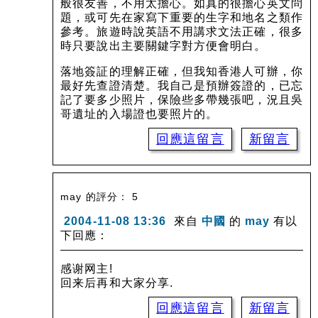
般很友善，不用太擔心。如真的很擔心英文問
題，或可先在家寫下重要的生字和地名之類作
參考。旅遊時說英語不用講求文法正確，很多
時只要說出主要關鍵字對方便會明白。
落地簽証的理解正確，但我知香港人可辦，你
最好先查證清楚。我自己是預辦簽證的，已忘
記了要多少照片，保險些多帶幾張吧，況且吳
哥遺址的入場證也要照片的。
回應這留言
新留言
may 的評分： 5
2004-11-08 13:36
來自
中國
的
may
有以
下回應：
感谢网主!
回来后再和大家分享.
回應這留言
新留言