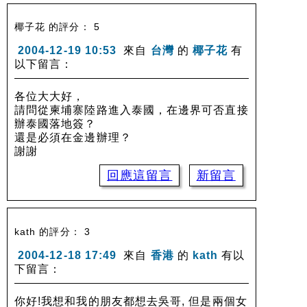
椰子花 的評分： 5
2004-12-19 10:53
來自
台灣
的
椰子花
有
以下留言：
各位大大好，
請問從柬埔寨陸路進入泰國，在邊界可否直接
辦泰國落地簽？
還是必須在金邊辦理？
謝謝
回應這留言
新留言
kath 的評分： 3
2004-12-18 17:49
來自
香港
的
kath
有以
下留言：
你好!我想和我的朋友都想去吳哥, 但是兩個女