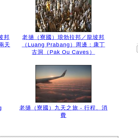
坡邦
老撾（寮國）琅勃拉邦／龍坡邦
：兩天
（Luang Prabang）周邊：康丁
古洞（Pak Ou Caves）
g
老撾（寮國）九天之旅 - 行程、消
費