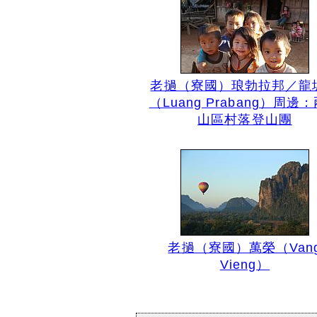
老撾（寮國）琅勃拉邦／龍
（Luang Prabang）周邊
山區村落登山團
老撾（寮國）萬榮（Van
Vieng）