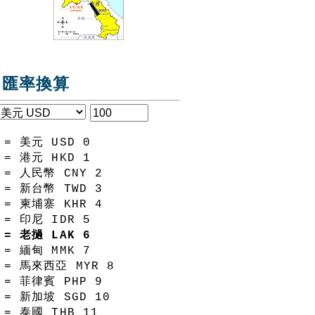
匯率換算
= 美元 USD
0
= 港元 HKD
1
= 人民幣 CNY
2
= 新台幣 TWD
3
= 柬埔寨 KHR
4
= 印尼 IDR
5
= 老撾 LAK
6
= 緬甸 MMK
7
= 馬來西亞 MYR
8
= 菲律賓 PHP
9
= 新加坡 SGD
10
= 泰國 THB
11