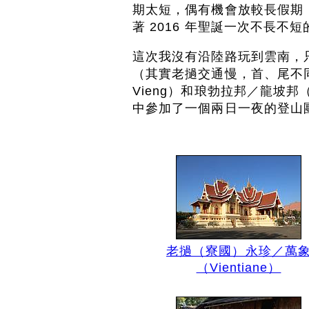
期太短，偶有機會放較長假期
著 2016 年聖誕一次不長不
這次我沒有沿陸路玩到雲南，只是
（其實老撾交通慢，首、尾不同
Vieng）和琅勃拉邦／龍坡邦（
中參加了一個兩日一夜的登山
老撾（寮國）永珍／萬
（Vientiane）