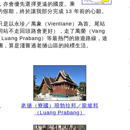
，亦會優先選擇更遠的國度。乘
短的假期，終於讓我部分完成 13 年前的心願。
以永珍／萬象（Vientiane）為首、尾站
站不走回頭路會更好），走了萬榮（Vang
Luang Prabang）等最熱門的旅遊路線，途
團，算是淺嘗過老撾山區的純樸生活。
象
老撾（寮國）琅勃拉邦／龍坡邦
（Luang Prabang）