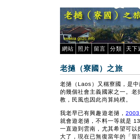
網站
照片
留言
分類
天下
老撾（寮國）之旅
老撾（Laos）又稱寮國，是
的幾個社會主義國家之一。老
教，民風也因此尚算純樸。
我老早已有興趣遊老撾，
200
就會遊老撾，不料一等就是 1
一直遊到雲南，尤其希望可以
大了，現在已無復當年的「冒