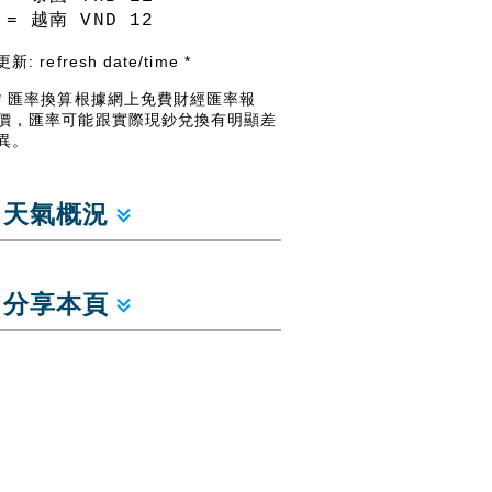
= 越南 VND
12
更新:
refresh date/time
*
* 匯率換算根據網上免費財經匯率報
價，匯率可能跟實際現鈔兌換有明顯差
異。
天氣概況
分享本頁