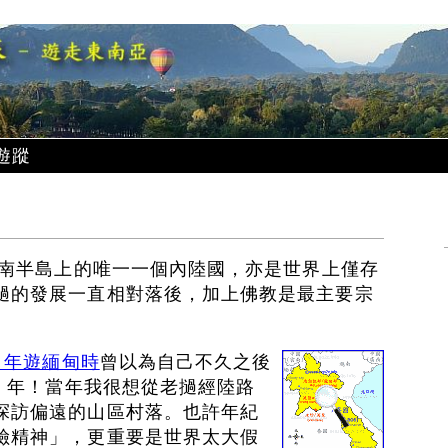
遊蹤
中南半島上的唯一一個內陸國，亦是世界上僅存
撾的發展一直相對落後，加上佛教是最主要宗
3 年遊緬甸時
曾以為自己不久之後
3 年！當年我很想從老撾經陸路
探訪偏遠的山區村落。也許年紀
險精神」，更重要是世界太大假