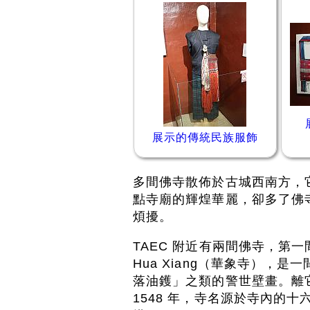
展示的傳統民族服飾
多間佛寺散佈於古城西南方，
點寺廟的輝煌華麗，卻多了佛
煩擾。
TAEC 附近有兩間佛寺，第一間是 W
Hua Xiang（華象寺），
落油鑊」之類的警世壁畫。離它很近
1548 年，寺名源於寺內的