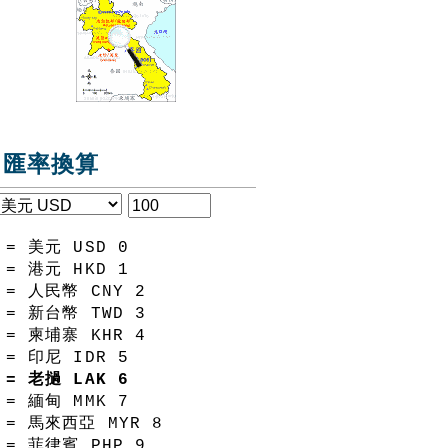
匯率換算
= 美元 USD
0
= 港元 HKD
1
= 人民幣 CNY
2
= 新台幣 TWD
3
= 柬埔寨 KHR
4
= 印尼 IDR
5
= 老撾 LAK
6
= 緬甸 MMK
7
= 馬來西亞 MYR
8
= 菲律賓 PHP
9