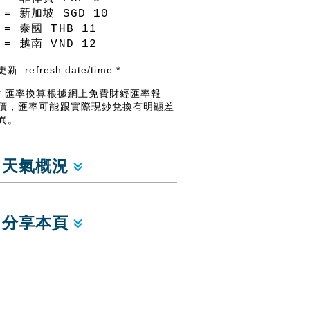
= 新加坡 SGD
10
= 泰國 THB
11
= 越南 VND
12
更新:
refresh date/time
*
* 匯率換算根據網上免費財經匯率報
價，匯率可能跟實際現鈔兌換有明顯差
異。
天氣概況
分享本頁