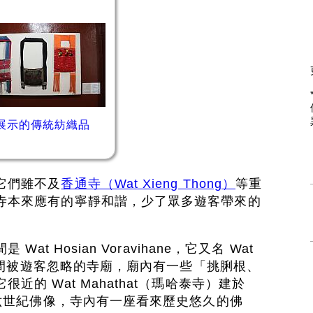
展示的傳統紡織品
它們雖不及
香通寺（Wat Xieng Thong）
等重
寺本來應有的寧靜和諧，少了眾多遊客帶來的
at Hosian Voravihane，它又名 Wat
是一間被遊客忽略的寺廟，廟內有一些「挑脷根、
的 Wat Mahathat（瑪哈泰寺）建於
十六世紀佛像，寺內有一座看來歷史悠久的佛