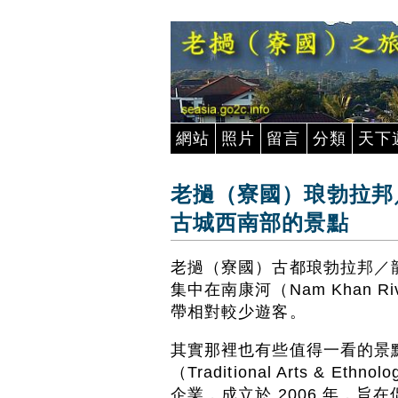
網站
照片
留言
分類
天下
老撾（寮國）琅勃拉邦／龍
古城西南部的景點
老撾（寮國）古都琅勃拉邦／龍坡
集中在南康河（Nam Khan
帶相對較少遊客。
其實那裡也有些值得一看的景
（Traditional Arts & Et
企業，成立於 2006 年，