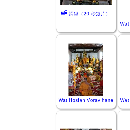
誦經（20 秒短片）
Wat
Wat Hosian Voravihane
Wat