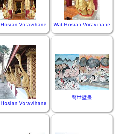
 Hosian Voravihane
Wat Hosian Voravihane
警世壁畫
 Hosian Voravihane